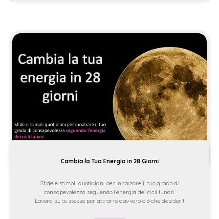
Cambia la Tua Energia in 28 Giorni
Sfide e stimoli quotidiani per innalzare il tuo grado di
consapevolezza seguendo l’energia dei cicli lunari.
Lavora su te stesso per attrarre davvero ciò che desideri!